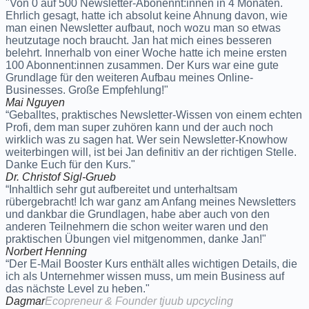
"Von 0 auf 500 Newsletter-Abonennt:innen in 4 Monaten.
Ehrlich gesagt, hatte ich absolut keine Ahnung davon, wie
man einen Newsletter aufbaut, noch wozu man so etwas
heutzutage noch braucht. Jan hat mich eines besseren
belehrt. Innerhalb von einer Woche hatte ich meine ersten
100 Abonnent:innen zusammen. Der Kurs war eine gute
Grundlage für den weiteren Aufbau meines Online-
Businesses. Große Empfehlung!"
Mai Nguyen
“Geballtes, praktisches Newsletter-Wissen von einem echten
Profi, dem man super zuhören kann und der auch noch
wirklich was zu sagen hat. Wer sein Newsletter-Knowhow
weiterbingen will, ist bei Jan definitiv an der richtigen Stelle.
Danke Euch für den Kurs."
Dr. Christof Sigl-Grueb
“Inhaltlich sehr gut aufbereitet und unterhaltsam
rübergebracht! Ich war ganz am Anfang meines Newsletters
und dankbar die Grundlagen, habe aber auch von den
anderen Teilnehmern die schon weiter waren und den
praktischen Übungen viel mitgenommen, danke Jan!"
Norbert Henning
“Der E-Mail Booster Kurs enthält alles wichtigen Details, die
ich als Unternehmer wissen muss, um mein Business auf
das nächste Level zu heben."
Dagmar
Ecopreneur & Founder tjuub upcycling