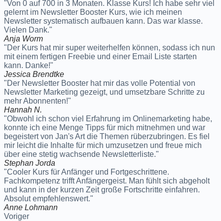
"Von 0 auf 700 in 3 Monaten. Klasse Kurs! Ich habe sehr viel
gelernt im Newsletter Booster Kurs, wie ich meinen
Newsletter systematisch aufbauen kann. Das war klasse.
Vielen Dank."
Anja Worm
"Der Kurs hat mir super weiterhelfen können, sodass ich nun
mit einem fertigen Freebie und einer Email Liste starten
kann. Danke!"
Jessica Brendtke
"Der Newsletter Booster hat mir das volle Potential von
Newsletter Marketing gezeigt, und umsetzbare Schritte zu
mehr Abonnenten!"
Hannah N.
"Obwohl ich schon viel Erfahrung im Onlinemarketing habe,
konnte ich eine Menge Tipps für mich mitnehmen und war
begeistert von Jan's Art die Themen rüberzubringen. Es fiel
mir leicht die Inhalte für mich umzusetzen und freue mich
über eine stetig wachsende Newsletterliste."
Stephan Jorda
"Cooler Kurs für Anfänger und Fortgeschrittene.
Fachkompetenz trifft Anfängergeist. Man fühlt sich abgeholt
und kann in der kurzen Zeit große Fortschritte einfahren.
Absolut empfehlenswert."
Anne Lohmann
Voriger