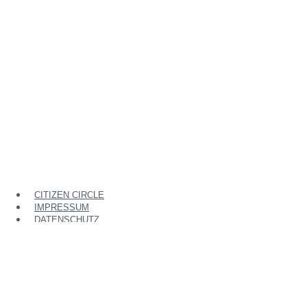
CITIZEN CIRCLE
IMPRESSUM
DATENSCHUTZ
Menü
CITIZEN CIRCLE
IMPRESSUM
DATENSCHUTZ